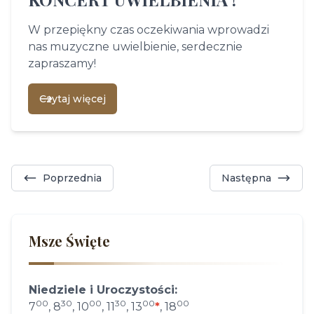
W przepiękny czas oczekiwania wprowadzi
nas muzyczne uwielbienie, serdecznie
zapraszamy!
Czytaj więcej
Poprzednia
Następna
Msze Święte
Niedziele i Uroczystości:
00
30
00
30
00
00
7
, 8
, 10
, 11
, 13
*
, 18