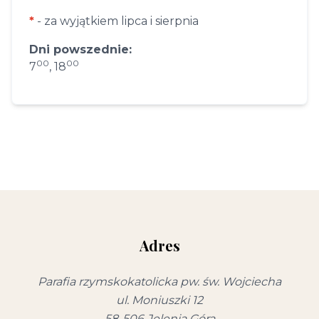
*
- za wyjątkiem lipca i sierpnia
Dni powszednie:
00
00
7
, 18
Adres
Parafia rzymskokatolicka pw. św. Wojciecha
ul. Moniuszki 12
58-506 Jelenia Góra