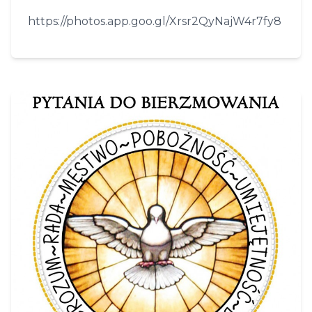
https://photos.app.goo.gl/Xrsr2QyNajW4r7fy8