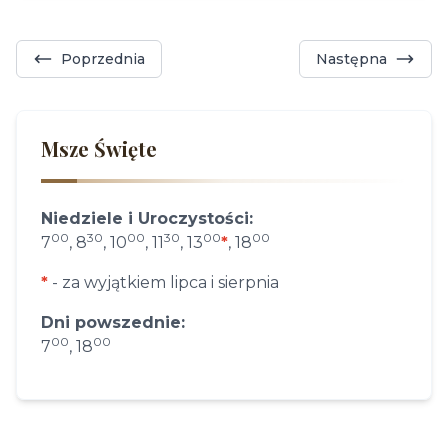
Poprzednia
Następna
Msze Święte
Niedziele i Uroczystości:
00
30
00
30
00
00
7
, 8
, 10
, 11
, 13
*
, 18
*
- za wyjątkiem lipca i sierpnia
Dni powszednie:
00
00
7
, 18