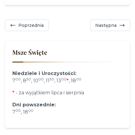
Poprzednia
Następna
Msze Święte
Niedziele i Uroczystości:
00
30
00
30
00
00
7
, 8
, 10
, 11
, 13
*
, 18
*
- za wyjątkiem lipca i sierpnia
Dni powszednie:
00
00
7
, 18