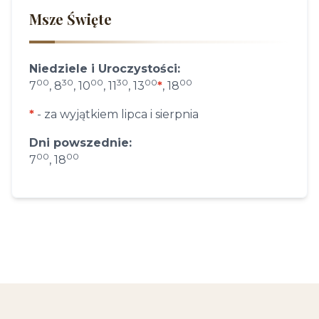
Msze Święte
Niedziele i Uroczystości:
00
30
00
30
00
00
7
, 8
, 10
, 11
, 13
*
, 18
*
- za wyjątkiem lipca i sierpnia
Dni powszednie:
00
00
7
, 18