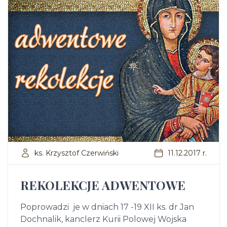
ks. Krzysztof Czerwiński
11.12.2017 r.
REKOLEKCJE ADWENTOWE
Poprowadzi je w dniach 17 -19 XII ks. dr Jan
Dochnalik, kanclerz Kurii Polowej Wojska