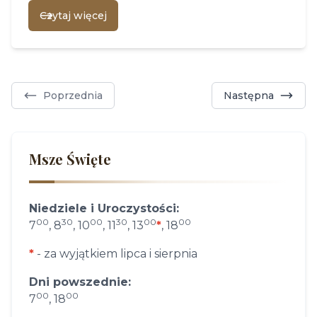
Czytaj więcej
Poprzednia
Następna
Msze Święte
Niedziele i Uroczystości:
00
30
00
30
00
00
7
, 8
, 10
, 11
, 13
*
, 18
*
- za wyjątkiem lipca i sierpnia
Dni powszednie:
00
00
7
, 18