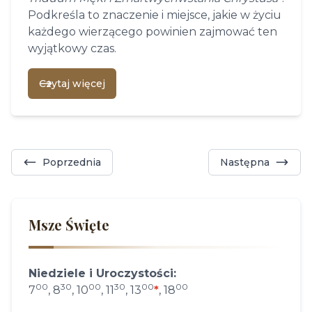
Podkreśla to znaczenie i miejsce, jakie w życiu
każdego wierzącego powinien zajmować ten
wyjątkowy czas.
Czytaj więcej
Poprzednia
Następna
Msze Święte
Niedziele i Uroczystości:
00
30
00
30
00
00
7
, 8
, 10
, 11
, 13
*
, 18