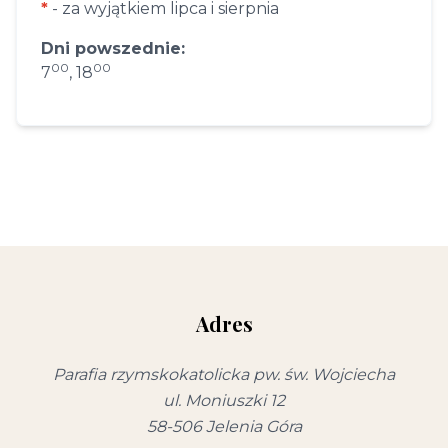
*
- za wyjątkiem lipca i sierpnia
Dni powszednie:
00
00
7
, 18
Adres
Parafia rzymskokatolicka pw. św. Wojciecha
ul. Moniuszki 12
58-506 Jelenia Góra