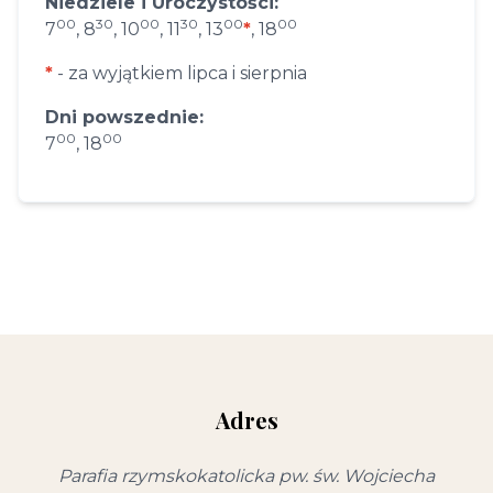
Niedziele i Uroczystości:
00
30
00
30
00
00
7
, 8
, 10
, 11
, 13
*
, 18
*
- za wyjątkiem lipca i sierpnia
Dni powszednie:
00
00
7
, 18
Adres
Parafia rzymskokatolicka pw. św. Wojciecha