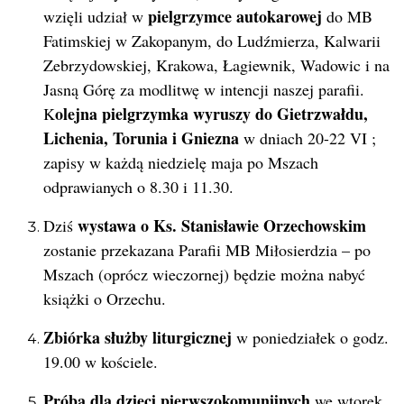
pielgrzymce autokarowej
wzięli udział w
do MB
Fatimskiej w Zakopanym, do Ludźmierza, Kalwarii
Zebrzydowskiej, Krakowa, Łagiewnik, Wadowic i na
Jasną Górę za modlitwę w intencji naszej parafii.
olejna pielgrzymka wyruszy do Gietrzwałdu,
K
Lichenia, Torunia i Gniezna
w dniach 20-22 VI ;
zapisy w każdą niedzielę maja po Mszach
odprawianych o 8.30 i 11.30.
wystawa o Ks. Stanisławie Orzechowskim
Dziś
zostanie przekazana Parafii MB Miłosierdzia – po
Mszach (oprócz wieczornej) będzie można nabyć
książki o Orzechu.
Zbiórka służby liturgicznej
w poniedziałek o godz.
19.00 w kościele.
Próba dla dzieci pierwszokomunijnych
we wtorek