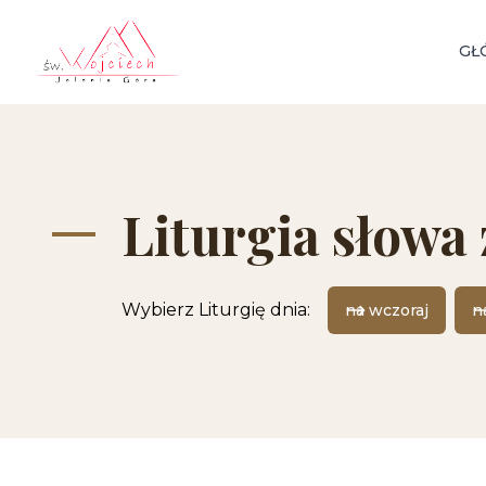
GŁ
Liturgia słowa 
Wybierz Liturgię dnia:
na wczoraj
n