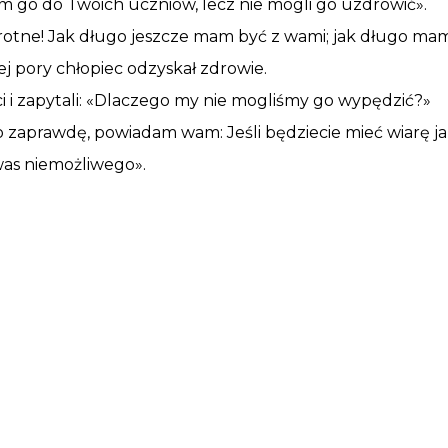
 go do Twoich uczniów, lecz nie mogli go uzdrowić».
wrotne! Jak długo jeszcze mam być z wami; jak długo mam
ej pory chłopiec odzyskał zdrowie.
 i zapytali: «Dlaczego my nie mogliśmy go wypędzić?»
o zaprawdę, powiadam wam: Jeśli będziecie mieć wiarę ja
a was niemożliwego».