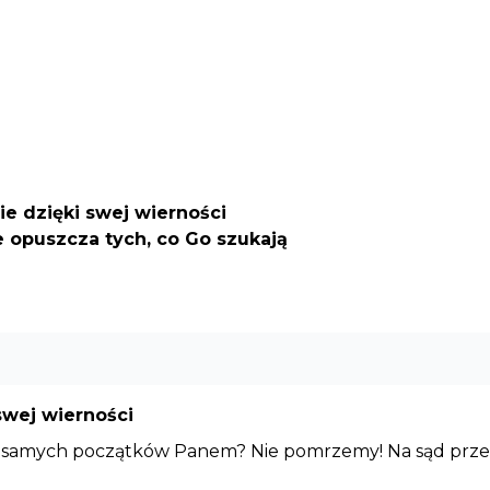
zie dzięki swej wierności
 nie opuszcza tych, co Go szukają
 swej wierności
ś od samych początków Panem? Nie pomrzemy! Na sąd prz