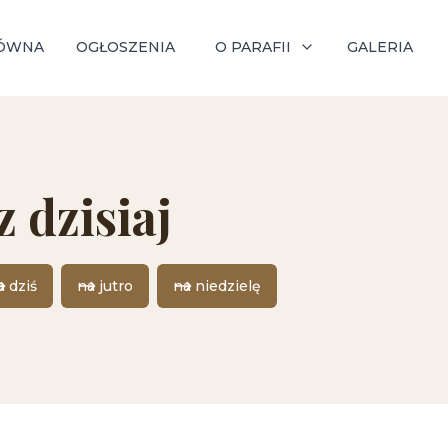
ÓWNA
OGŁOSZENIA
O PARAFII
GALERIA
z dzisiaj
a dziś
na jutro
na niedzielę