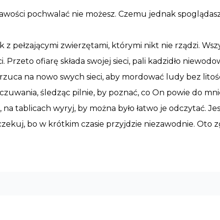
eprawości pochwalać nie możesz. Czemu jednak spoglądasz
ak z pełzającymi zwierzętami, którymi nikt nie rządzi. 
i. Przeto ofiarę składa swojej sieci, pali kadzidło niewod
zarzuca na nowo swych sieci, aby mordować ludy bez litoś
czuwania, śledząc pilnie, by poznać, co On powie do mni
, na tablicach wyryj, by można było łatwo je odczytać. Je
o oczekuj, bo w krótkim czasie przyjdzie niezawodnie. Oto 