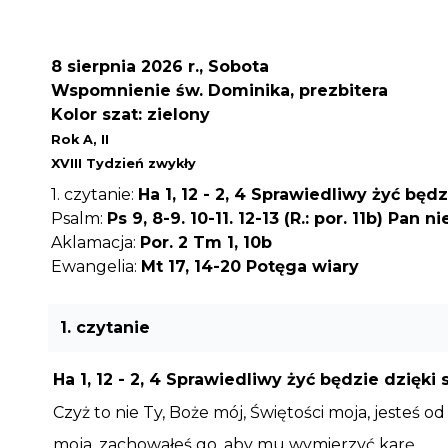
8 sierpnia 2026 r., Sobota
Wspomnienie św. Dominika, prezbitera
Kolor szat: zielony
Rok A, II
XVIII Tydzień zwykły
1. czytanie:
Ha 1, 12 - 2, 4 Sprawiedliwy żyć będ
Psalm:
Ps 9, 8-9. 10-11. 12-13 (R.: por. 11b) Pan
Aklamacja:
Por. 2 Tm 1, 10b
Ewangelia:
Mt 17, 14-20 Potęga wiary
1. czytanie
Ha 1, 12 - 2, 4 Sprawiedliwy żyć będzie dzięki
Czyż to nie Ty, Boże mój, Świętości moja, jeste
moja, zachowałeś go, aby mu wymierzyć karę.