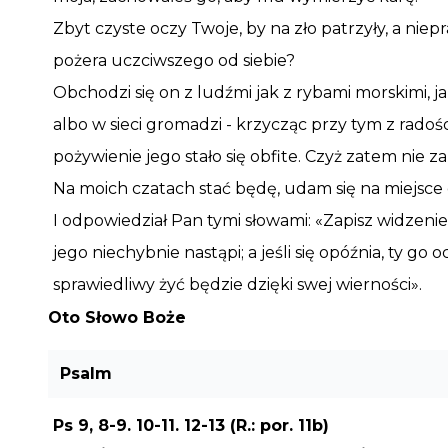
Zbyt czyste oczy Twoje, by na zło patrzyły, a ni
pożera uczciwszego od siebie?
Obchodzi się on z ludźmi jak z rybami morskimi, j
albo w sieci gromadzi - krzycząc przy tym z radośc
pożywienie jego stało się obfite. Czyż zatem nie 
Na moich czatach stać będę, udam się na miejsce 
I odpowiedział Pan tymi słowami: «Zapisz widzenie
jego niechybnie nastąpi; a jeśli się opóźnia, ty g
sprawiedliwy żyć będzie dzięki swej wierności».
Oto Słowo Boże
Psalm
Ps 9, 8-9. 10-11. 12-13 (R.: por. 11b)