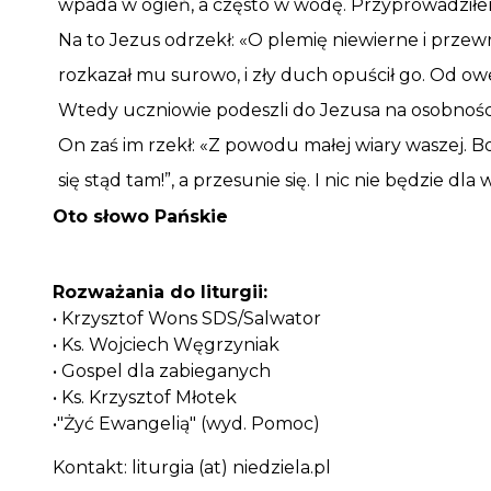
wpada w ogień, a często w wodę. Przyprowadziłem
Na to Jezus odrzekł: «O plemię niewierne i prze
rozkazał mu surowo, i zły duch opuścił go. Od ow
Wtedy uczniowie podeszli do Jezusa na osobności
On zaś im rzekł: «Z powodu małej wiary waszej. B
się stąd tam!”, a przesunie się. I nic nie będzie dl
Oto słowo Pańskie
Rozważania do liturgii:
• Krzysztof Wons SDS/Salwator
• Ks. Wojciech Węgrzyniak
• Gospel dla zabieganych
• Ks. Krzysztof Młotek
•"Żyć Ewangelią" (wyd. Pomoc)
Kontakt:
liturgia (at) niedziela.pl