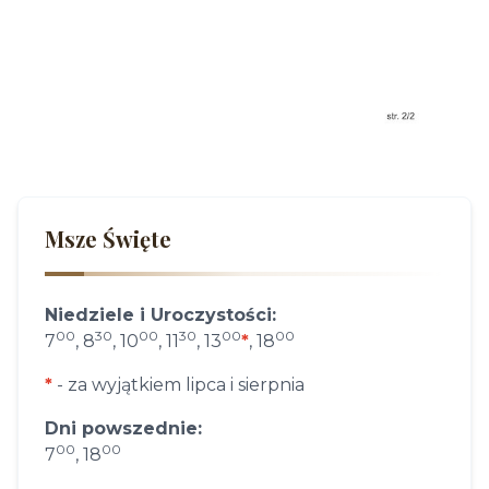
Msze Święte
Niedziele i Uroczystości:
00
30
00
30
00
00
7
, 8
, 10
, 11
, 13
*
, 18
*
- za wyjątkiem lipca i sierpnia
Dni powszednie:
00
00
7
, 18