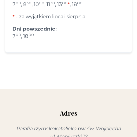
00
30
00
30
00
00
7
, 8
, 10
, 11
, 13
*
, 18
*
- za wyjątkiem lipca i sierpnia
Dni powszednie:
00
00
7
, 18
Adres
Parafia rzymskokatolicka pw. św. Wojciecha
ul. Moniuszki 12