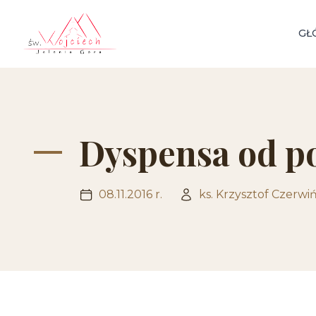
GŁ
Dyspensa od po
08.11.2016 r.
ks. Krzysztof Czerwiń