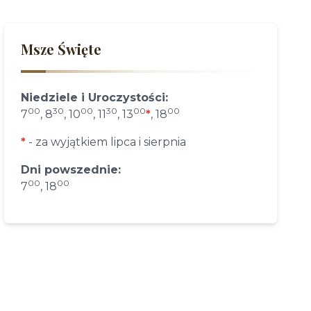
Msze Święte
Niedziele i Uroczystości:
00
30
00
30
00
00
7
, 8
, 10
, 11
, 13
*
, 18
*
- za wyjątkiem lipca i sierpnia
Dni powszednie:
00
00
7
, 18