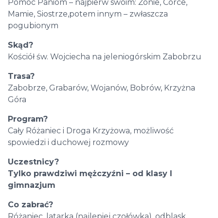
Pomoc Paniom – najpierw swoim: Żonie, Córce,
Mamie, Siostrze,potem innym – zwłaszcza
pogubionym
Skąd?
Kościół św. Wojciecha na jeleniogórskim Zabobrzu
Trasa?
Zabobrze, Grabarów, Wojanów, Bobrów, Krzyżna
Góra
Program?
Cały Różaniec i Droga Krzyżowa, możliwość
spowiedzi i duchowej rozmowy
Uczestnicy?
Tylko prawdziwi mężczyźni – od klasy I
gimnazjum
Co zabrać?
Różaniec, latarka (najlepiej czołówka), odblask,