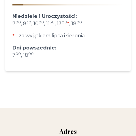
Niedziele i Uroczystości:
00
30
00
30
00
00
7
, 8
, 10
, 11
, 13
*
, 18
*
- za wyjątkiem lipca i sierpnia
Dni powszednie:
00
00
7
, 18
Adres