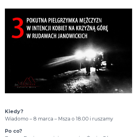
Kiedy?
Wiadomo – 8 marca – Msza o 18.00 i ruszamy
Po co?